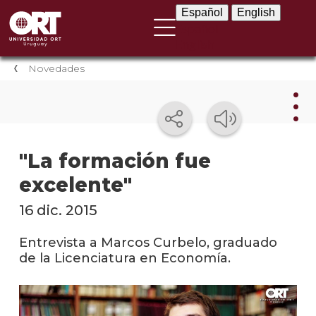
Español
English
Español
English
Novedades
Nov
"La formación fue
excelente"
Nove
instit
16 dic. 2015
Próxi
event
Entrevista a Marcos Curbelo, graduado
de la Licenciatura en Economía.
Event
anter
Testi