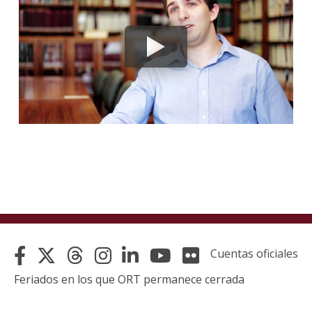
La
unive
en
los
medio
Sobre
Blog
instit
Cuentas oficiales
Feriados en los que ORT permanece cerrada