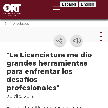
Español
English
Español
English
Novedades
Nov
"La Licenciatura me dio
grandes herramientas
Nove
instit
para enfrentar los
Próxi
desafíos
event
profesionales"
Event
20 dic. 2018
anter
Entrevista a Alejandro Esperanza,
Testi