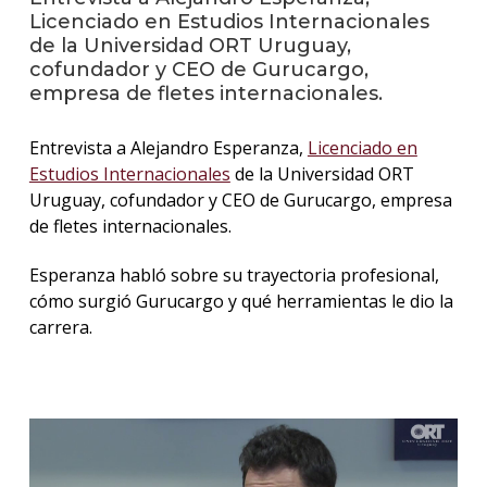
Licenciado en Estudios Internacionales
de la Universidad ORT Uruguay,
La
cofundador y CEO de Gurucargo,
unive
en
empresa de fletes internacionales.
los
medio
Entrevista a Alejandro Esperanza,
Licenciado en
Estudios Internacionales
de la Universidad ORT
Sobre
Uruguay, cofundador y CEO de Gurucargo, empresa
de fletes internacionales.
Blog
instit
Esperanza habló sobre su trayectoria profesional,
cómo surgió Gurucargo y qué herramientas le dio la
carrera.