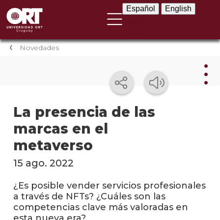
Español
English
Español
English
Novedades
Nov
La presencia de las
marcas en el
Nove
instit
metaverso
Próxi
15 ago. 2022
event
¿Es posible vender servicios profesionales
Event
a través de NFTs? ¿Cuáles son las
anter
competencias clave más valoradas en
esta nueva era?
Testi