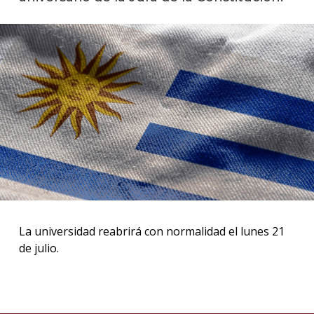
La
unive
en
los
medio
Sobre
Blog
instit
La universidad reabrirá con normalidad el lunes 21
de julio.