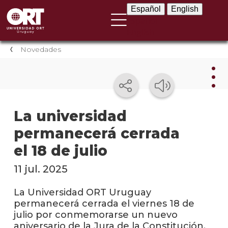
Español
English
Español
English
Novedades
Nov
La universidad
permanecerá cerrada
Nove
instit
el 18 de julio
Próxi
11 jul. 2025
event
La Universidad ORT Uruguay
Event
permanecerá cerrada el viernes 18 de
anter
julio por conmemorarse un nuevo
aniversario de la Jura de la Constitución.
Testi