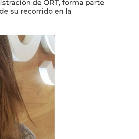
eventos
istración de ORT, forma parte
e su recorrido en la
Eventos
anteriores
Testimonios
La
universidad
en
los
medios
Sobresalientes
Blog
institucional