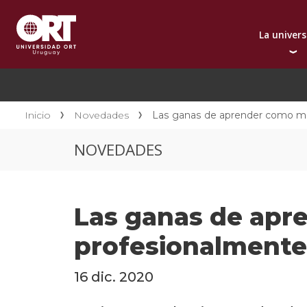
La univer
Presentación instit
A
Por qué elegir ORT
A
Reconocimientos in
C
Inicio
Novedades
Las ganas de aprender como mo
Autoridades
D
NOVEDADES
Rectorado
I
Área Internacional
I
Sostenibilidad
I
Las ganas de apr
Contacto
profesionalmente
16 dic. 2020