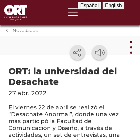
Español
English
Español
English
Novedades
Nov
ORT: la universidad del
Desachate
Nove
instit
27 abr. 2022
Próxi
event
El viernes 22 de abril se realizó el
“Desachate Anormal”, donde una vez
Event
más participó la Facultad de
anter
Comunicación y Diseño, a través de
actividades, un set de entrevistas, una
Testi