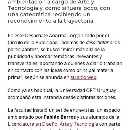
ambientación a cargo de Arte y
Tecnología y, como si fuera poco, con
La
una catedrática recibiendo un
unive
reconocimiento a la trayectoria.
en
los
En este Desachate Anormal, organizado por el
medio
Círculo de la Publicidad, “además de
desachatar
a los
Sobre
participantes”, se buscó “mirar más allá de la
publicidad y abordar temáticas relevantes y
Blog
transversales, aportando a quienes a diario trabajan
instit
en contacto con las ideas como principal materia
prima”, según se anuncia en
su sitio web
.
Como ya es habitual, la Universidad ORT Uruguay
acompañó esta instancia desde distintas acciones.
La facultad instaló un set de entrevistas, un espacio
ambientado por
Fabián Barros
y sus alumnos de la
Licenciatura en Diseño, Arte y Tecnología
con parte