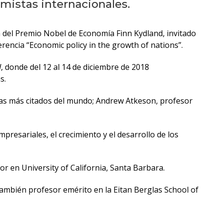
eventos
mistas internacionales.
Eventos
ta del Premio Nobel de Economía Finn Kydland, invitado
anteriores
encia “Economic policy in the growth of nations”.
Testimonios
d
, donde del 12 al 14 de diciembre de 2018
s.
La
tas más citados del mundo; Andrew Atkeson, profesor
universidad
en
los
presariales, el crecimiento y el desarrollo de los
medios
Sobresalientes
r en University of California, Santa Barbara.
ambién profesor emérito en la Eitan Berglas School of
Blog
institucional