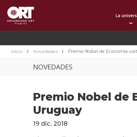
La univer
Presentación instit
A
Por qué elegir ORT
A
Reconocimientos in
C
Inicio
Novedades
Premio Nobel de Economía visit
Autoridades
D
NOVEDADES
Rectorado
I
Área Internacional
I
Sostenibilidad
I
Premio Nobel de E
Contacto
Uruguay
19 dic. 2018