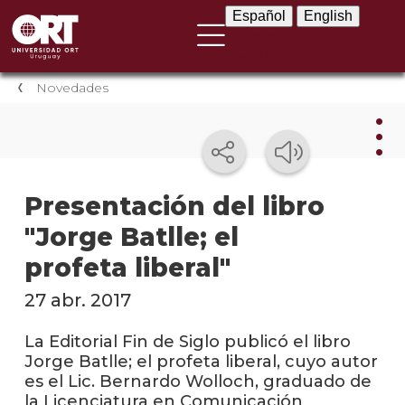
Español
English
Español
English
Novedades
Nov
Presentación del libro
"Jorge Batlle; el
Nove
instit
profeta liberal"
Próxi
27 abr. 2017
event
La Editorial Fin de Siglo publicó el libro
Event
Jorge Batlle; el profeta liberal, cuyo autor
anter
es el Lic. Bernardo Wolloch, graduado de
la Licenciatura en Comunicación
Testi