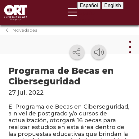
Español
English
Español
English
Novedades
Nov
Programa de Becas en
Ciberseguridad
Nove
instit
27 jul. 2022
Próxi
event
El Programa de Becas en Ciberseguridad,
a nivel de postgrado y/o cursos de
Event
actualización, otorgará 16 becas para
anter
realizar estudios en esta área dentro de
las propuestas educativas que brindan la
Testi