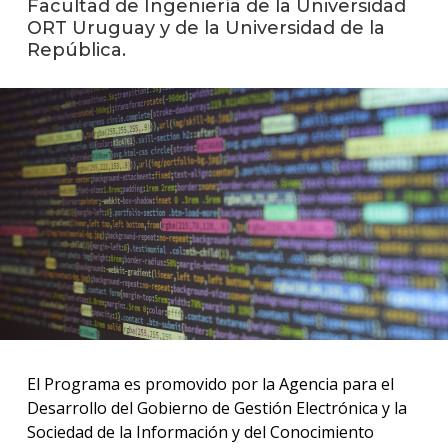
Facultad de Ingeniería de la Universidad
ORT Uruguay y de la Universidad de la
La
República.
unive
en
los
medio
Sobre
Blog
instit
El Programa es promovido por la Agencia para el
Desarrollo del Gobierno de Gestión Electrónica y la
Sociedad de la Información y del Conocimiento