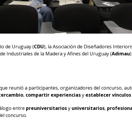
ño de Uruguay (
CDU
), la Asociación de Diseñadores Interior
 de Industriales de la Madera y Afines del Uruguay (
Adimau
)
e reunió a participantes, organizadores del concurso, autor
ntercambio
,
compartir experiencias
y
establecer vínculos
álogo entre
preuniversitarios
y
universitarios
,
profesion
del concurso.