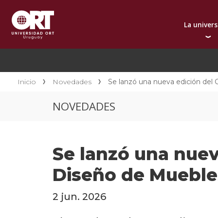
La univer
Presentación instit
A
Por qué elegir ORT
A
Reconocimientos in
C
Inicio
Novedades
Se lanzó una nueva edición del
Autoridades
D
NOVEDADES
Rectorado
I
Área Internacional
I
Sostenibilidad
I
Se lanzó una nuev
Contacto
Diseño de Mueble
2 jun. 2026