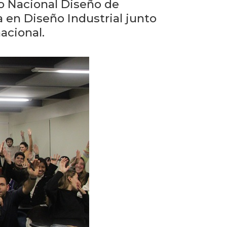
eventos
o Nacional Diseño de
a en Diseño Industrial junto
Eventos
acional.
anteriores
Testimonios
La
universidad
en
los
medios
Sobresalientes
Blog
institucional