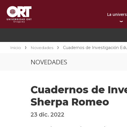
La univer
Presentación instit
A
Por qué elegir ORT
A
Reconocimientos in
C
Inicio
Novedades
Cuadernos de Investigación Edu
Autoridades
D
NOVEDADES
Rectorado
I
Área Internacional
I
Sostenibilidad
I
Cuadernos de Inve
Contacto
Sherpa Romeo
23 dic. 2022