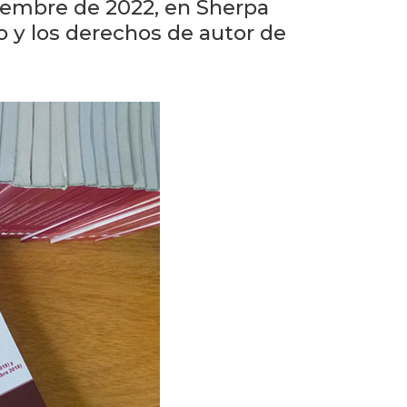
eventos
ciembre de 2022, en Sherpa
o y los derechos de autor de
Eventos
anteriores
Testimonios
La
universidad
en
los
medios
Sobresalientes
Blog
institucional