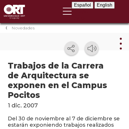
Español
English
Español
English
Novedades
Nov
Trabajos de la Carrera
de Arquitectura se
Nove
instit
exponen en el Campus
Próxi
Pocitos
event
1 dic. 2007
Event
anter
Del 30 de noviembre al 7 de diciembre se
estarán exponiendo trabajos realizados
Testi