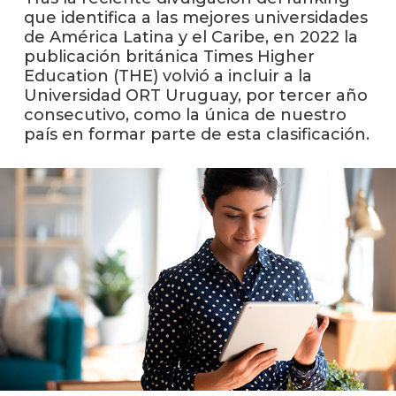
que identifica a las mejores universidades
de América Latina y el Caribe, en 2022 la
La
publicación británica Times Higher
unive
en
Education (THE) volvió a incluir a la
los
Universidad ORT Uruguay, por tercer año
medio
consecutivo, como la única de nuestro
país en formar parte de esta clasificación.
Sobre
Blog
instit