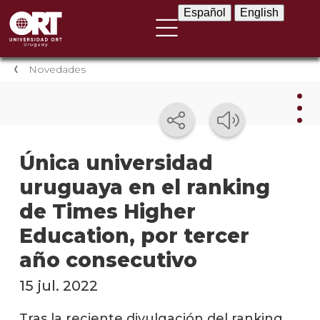
Español
English
Español
English
Novedades
Nov
Única universidad
uruguaya en el ranking
Nove
instit
de Times Higher
Próxi
Education, por tercer
event
año consecutivo
Event
15 jul. 2022
anter
Tras la reciente divulgación del ranking
Testi