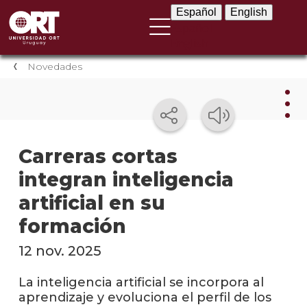
Español
English
Español
English
Novedades
Nov
Carreras cortas
integran inteligencia
Nove
instit
artificial en su
Próxi
formación
event
12 nov. 2025
Event
anter
La inteligencia artificial se incorpora al
aprendizaje y evoluciona el perfil de los
Testi