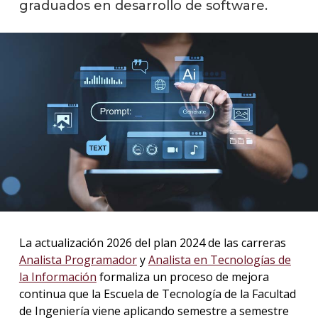
graduados en desarrollo de software.
La
unive
en
los
medio
Sobre
Blog
instit
La actualización 2026 del plan 2024 de las carreras
Analista Programador
y
Analista en Tecnologías de
la Información
formaliza un proceso de mejora
continua que la Escuela de Tecnología de la Facultad
de Ingeniería viene aplicando semestre a semestre