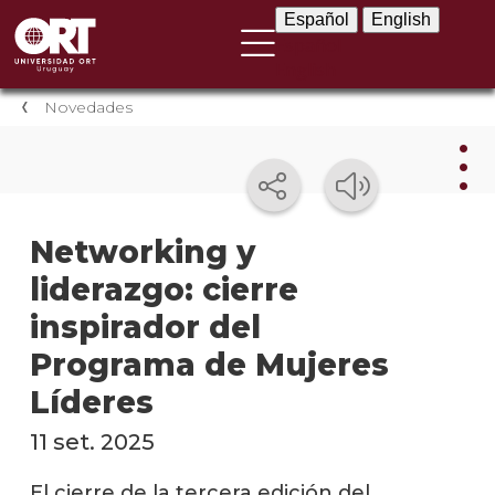
Español
English
Español
English
Novedades
Nov
Networking y
liderazgo: cierre
Nove
instit
inspirador del
Próxi
Programa de Mujeres
event
Líderes
Event
11 set. 2025
anter
El cierre de la tercera edición del
Testi