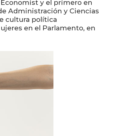
eventos
e Economist y el primero en
 de Administración y Ciencias
Eventos
e cultura política
anteriores
mujeres en el Parlamento, en
Testimonios
La
universidad
en
los
medios
Sobresalientes
Blog
institucional