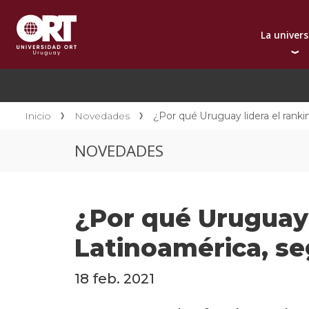
La univer
Presentación instit
A
Por qué elegir ORT
A
Reconocimientos in
C
Inicio
Novedades
¿Por qué Uruguay lidera el ran
Autoridades
D
NOVEDADES
Rectorado
I
Área Internacional
I
Sostenibilidad
I
¿Por qué Uruguay 
Contacto
Latinoamérica, s
18 feb. 2021