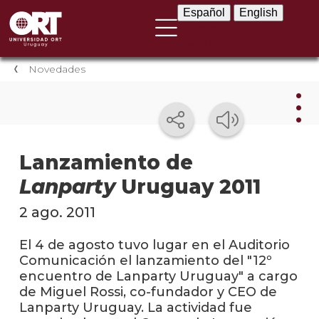
Español
English
Español
English
Novedades
Nov
Lanzamiento de
Lanparty
Uruguay 2011
Nove
instit
2 ago. 2011
Próxi
event
El 4 de agosto tuvo lugar en el Auditorio
Comunicación el lanzamiento del "12º
Event
encuentro de Lanparty Uruguay" a cargo
anter
de Miguel Rossi, co-fundador y CEO de
Lanparty Uruguay. La actividad fue
Testi