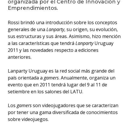
organizada por el Centro de Innovación y
Emprendimientos.
La
unive
Rossi brindó una introducción sobre los conceptos
en
generales de una
Lanparty
, su origen, su evolución,
los
medio
sus estructuras y sus áreas. Asimismo, hizo mención
a las características que tendrá
Lanparty
Uruguay
Sobre
2011 y las novedades respecto a ediciones
anteriores.
Blog
instit
Lanparty Uruguay es la red social más grande del
país orientada a
gamers
. Anualmente, organiza un
evento que en 2011 tendrá lugar del 9 al 11 de
setiembre en los salones del LATU.
Los
gamers
son videojugadores que se caracterizan
por tener una gama diversificada de conocimientos
sobre videojuegos.