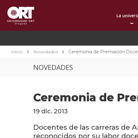
La univer
Presentación instit
A
Por qué elegir ORT
A
Reconocimientos in
C
Inicio
Novedades
Ceremonia de Premiación Doce
Autoridades
D
NOVEDADES
Rectorado
I
Área Internacional
I
Sostenibilidad
I
Ceremonia de Pre
Contacto
19 dic. 2013
Docentes de las carreras de A
reconocidos por su labor doce