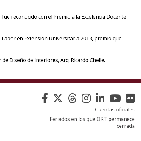
eventos
, fue reconocido con el Premio a la Excelencia Docente
Eventos
anteriores
la Labor en Extensión Universitaria 2013, premio que
Testimonios
La
 de Diseño de Interiores, Arq. Ricardo Chelle.
universidad
en
los
medios
Sobresalientes
Cuentas oficiales
Feriados en los que ORT permanece
Blog
cerrada
institucional