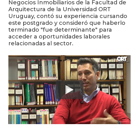
Negocios Inmobiliarios de la Facultad de
Arquitectura de la Universidad ORT
La
Uruguay, contó su experiencia cursando
unive
este postgrado y consideró que haberlo
en
terminado "fue determinante" para
los
acceder a oportunidades laborales
medio
relacionadas al sector.
Sobre
Blog
instit