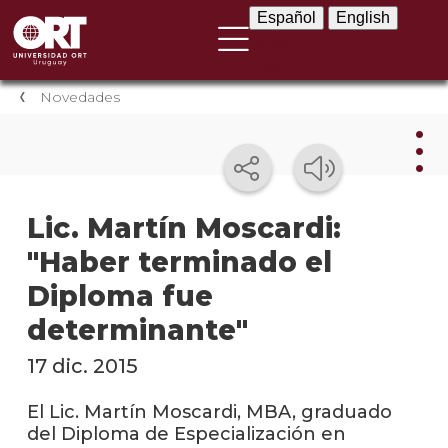
Español
English
Español
English
Novedades
Nov
Lic. Martín Moscardi:
"Haber terminado el
Nove
instit
Diploma fue
Próxi
determinante"
event
17 dic. 2015
Event
anter
El Lic. Martín Moscardi, MBA, graduado
del Diploma de Especialización en
Testi