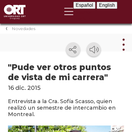
Español
English
Español
English
Novedades
Nov
"Pude ver otros puntos
de vista de mi carrera"
Nove
instit
16 dic. 2015
Próxi
event
Entrevista a la Cra. Sofía Scasso, quien
realizó un semestre de intercambio en
Event
Montreal.
anter
Testi