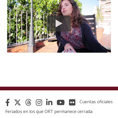
La
unive
en
los
medio
Sobre
Blog
instit
Cuentas oficiales
Feriados en los que ORT permanece cerrada