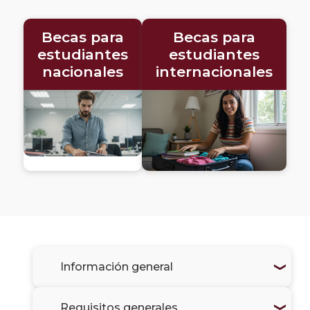
Desc
Becas para
Becas para
estudiantes
estudiantes
Pregu
frecu
nacionales
internacionales
Solici
más
infor
Información general
Requisitos generales