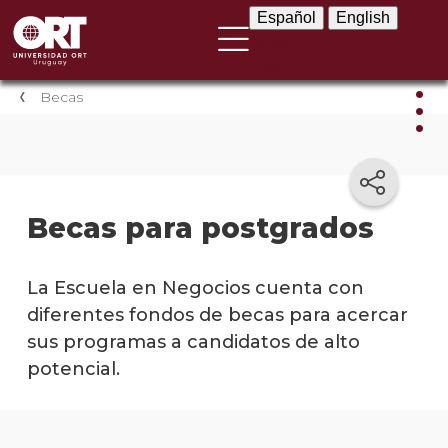
Español
English
Español
English
Becas
Bec
Becas
Becas para postgrados
para
carre
univer
La Escuela en Negocios cuenta con
diferentes fondos de becas para acercar
Becas
para
sus programas a candidatos de alto
tecni
potencial.
Becas
para
postg