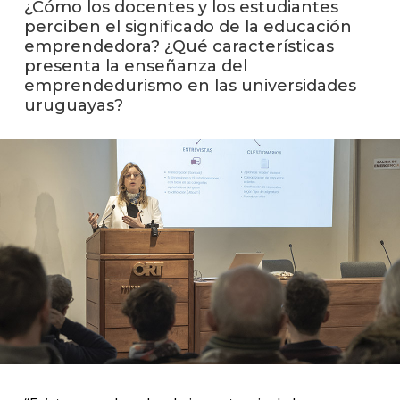
¿Cómo los docentes y los estudiantes
perciben el significado de la educación
La
emprendedora? ¿Qué características
unive
presenta la enseñanza del
en
emprendedurismo en las universidades
los
uruguayas?
medio
Sobre
Blog
instit