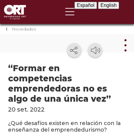
Español
English
Español
English
Novedades
Nov
“Formar en
competencias
Nove
instit
emprendedoras no es
Próxi
algo de una única vez”
event
20 set. 2022
Event
anter
¿Qué desafíos existen en relación con la
enseñanza del emprendedurismo?
Testi