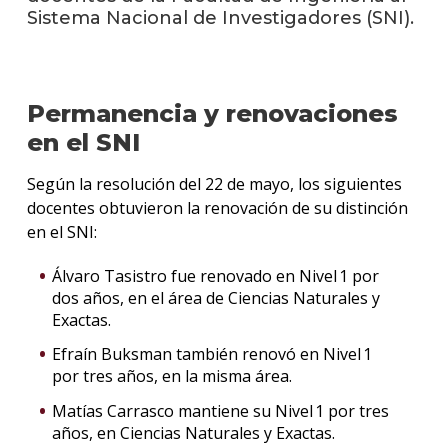
Sistema Nacional de Investigadores (SNI).
La
unive
en
los
Permanencia y renovaciones
medio
en el SNI
Sobre
Según la resolución del 22 de mayo, los siguientes
docentes obtuvieron la renovación de su distinción
Blog
instit
en el SNI:
Álvaro Tasistro fue renovado en Nivel 1 por
dos años, en el área de Ciencias Naturales y
Exactas.
Efraín Buksman también renovó en Nivel 1
por tres años, en la misma área.
Matías Carrasco mantiene su Nivel 1 por tres
años, en Ciencias Naturales y Exactas.