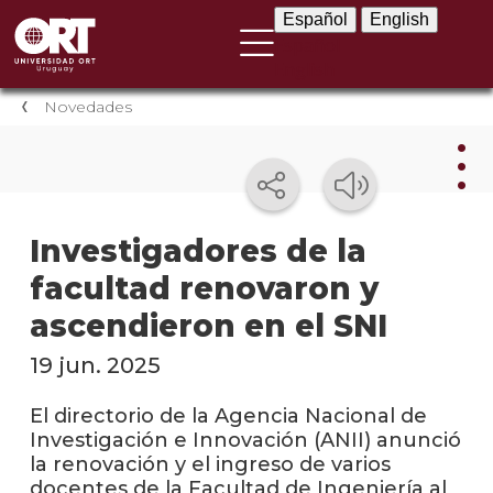
Español
English
Español
English
Novedades
Nov
Investigadores de la
facultad renovaron y
Nove
instit
ascendieron en el SNI
Próxi
19 jun. 2025
event
El directorio de la Agencia Nacional de
Event
Investigación e Innovación (ANII) anunció
anter
la renovación y el ingreso de varios
docentes de la Facultad de Ingeniería al
Testi