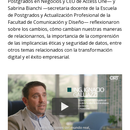
Postgrados en Negocios y CEO de Access One— y
Sabrina Bianchi —secretaria docente de la Escuela
La
de Postgrados y Actualización Profesional de la
unive
Facultad de Comunicación y Diseño— reflexionaron
en
sobre los cambios, cómo cambian nuestras maneras
los
medio
de relacionarnos, la importancia de la comprensión
de las implicancias éticas y seguridad de datos, entre
Sobre
otros temas relacionados con la transformación
digital y el éxito empresarial.
Blog
instit