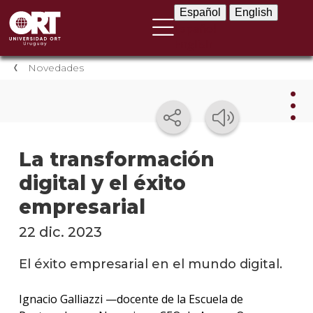
Español
English
Español
English
Novedades
Nov
La transformación
digital y el éxito
Nove
instit
empresarial
Próxi
22 dic. 2023
event
El éxito empresarial en el mundo digital.
Event
anter
Ignacio Galliazzi —docente de la Escuela de
Testi