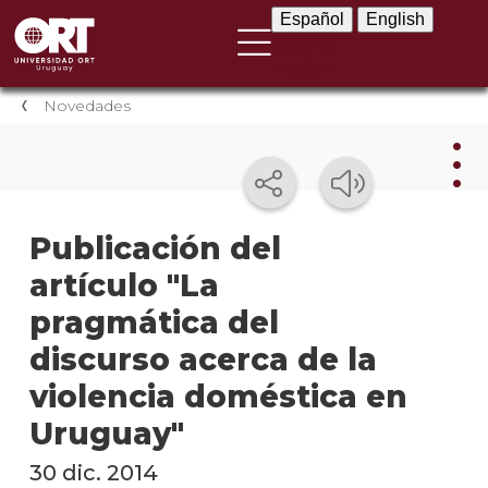
Español
English
Español
English
Novedades
Nov
Publicación del
artículo "La
Nove
instit
pragmática del
Próxi
discurso acerca de la
event
violencia doméstica en
Event
Uruguay"
anter
30 dic. 2014
Testi