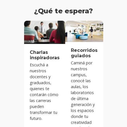
¿Qué te espera?
Recorridos
Charlas
guiados
inspiradoras
Caminá por
Escuchá a
nuestros
nuestros
campus,
docentes y
conocé las
graduados,
aulas, los
quienes te
laboratorios
contarán cómo
de última
las carreras
generación y
pueden
los espacios
transformar tu
donde tu
futuro.
creatividad