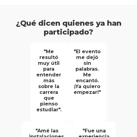
¿Qué dicen quienes ya han
participado?
"Me
"El evento
resultó
me dejó
muy útil
sin
para
palabras.
entender
Me
más
encantó.
sobre la
¡Ya quiero
carrera
empezar!"
que
pienso
estudiar".
"Amé las
"Fue una
instalaciones.
experiencia