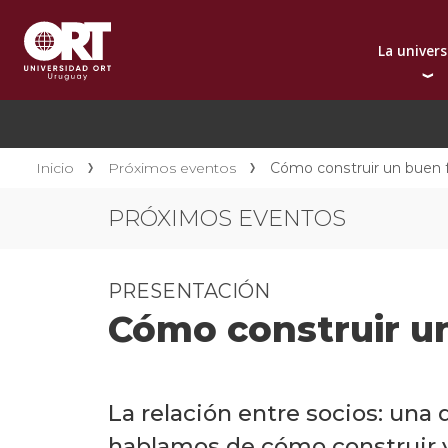
La univer
Presentación instit
A
Por qué elegir ORT
A
Reconocimientos in
C
Inicio
Próximos eventos
Cómo construir un buen
Autoridades
D
PRÓXIMOS EVENTOS
Rectorado
I
Área Internacional
I
Sostenibilidad
I
PRESENTACIÓN
Contacto
Cómo construir u
La relación entre socios: un
hablamos de cómo construir y