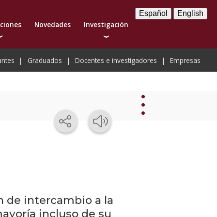
Español
English
Español
pciones
Novedades
Investigación
English
ias
adas
Investigadores
antes
Graduados
Docentes e investigadores
Empresas
a carrera
PhD y doctores
 postgrado
Sistema Nacional de Investigadores
curso de actualización
Publicaciones del cuerpo académico
Novedades
Novedades
institucionales
 de intercambio a la
Próximos
mayoría incluso de su