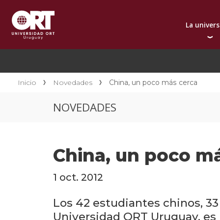
La univer
Presentación instit
A
Por qué elegir ORT
A
Reconocimientos in
C
Inicio
Novedades
China, un poco más cerca
Autoridades
D
NOVEDADES
Rectorado
I
Área Internacional
I
Sostenibilidad
I
China, un poco m
Contacto
1 oct. 2012
Los 42 estudiantes chinos, 3
Universidad ORT Uruguay, es l