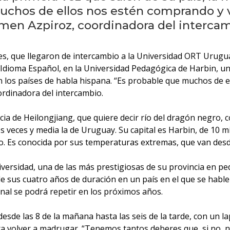
muchos de ellos nos estén comprando y
armen Azpiroz, coordinadora del intercam
, que llegaron de intercambio a la Universidad ORT Uruguay
en Idioma Español, en la Universidad Pedagógica de Harbin, u
on los países de habla hispana. “Es probable que muchos de
ordinadora del intercambio.
cia de Heilongjiang, que quiere decir río del dragón negro, 
s veces y media la de Uruguay. Su capital es Harbin, de 10 m
o. Es conocida por sus temperaturas extremas, que van desde
niversidad, una de las más prestigiosas de su provincia en 
de sus cuatro años de duración en un país en el que se hable
nal se podrá repetir en los próximos años.
e desde las 8 de la mañana hasta las seis de la tarde, con un 
 volver a madrugar. “Tenemos tantos deberes que, si no, n