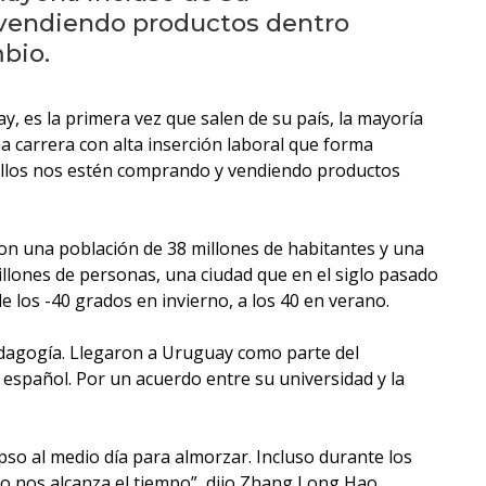
eventos
 vendiendo productos dentro
bio.
Eventos
anteriores
, es la primera vez que salen de su país, la mayoría
na carrera con alta inserción laboral que forma
Testimonios
 ellos nos estén comprando y vendiendo productos
La
universidad
con una población de 38 millones de habitantes y una
en
illones de personas, una ciudad que en el siglo pasado
los
 los -40 grados en invierno, a los 40 en verano.
medios
pedagogía. Llegaron a Uruguay como parte del
Sobresalientes
 español. Por un acuerdo entre su universidad y la
Blog
institucional
lapso al medio día para almorzar. Incluso durante los
o nos alcanza el tiempo”, dijo Zhang Long Hao,