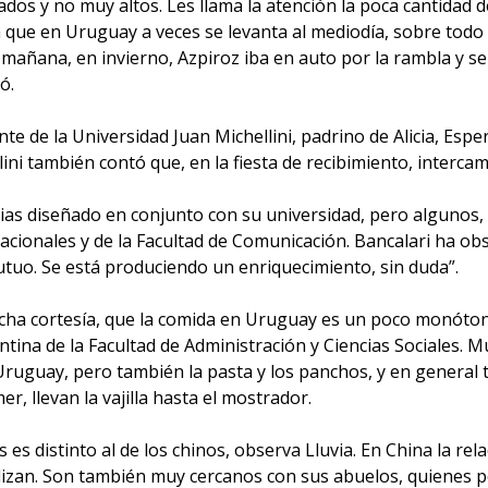
dos y no muy altos. Les llama la atención la poca cantidad 
que en Uruguay a veces se levanta al mediodía, sobre todo
a mañana, en invierno, Azpiroz iba en auto por la rambla y s
ó.
te de la Universidad Juan Michellini, padrino de Alicia, Espe
ni también contó que, en la fiesta de recibimiento, intercam
as diseñado en conjunto con su universidad, pero algunos,
nacionales y de la Facultad de Comunicación. Bancalari ha o
uo. Se está produciendo un enriquecimiento, sin duda”.
mucha cortesía, que la comida en Uruguay es un poco monó
ntina de la Facultad de Administración y Ciencias Sociales. 
Uruguay, pero también la pasta y los panchos, y en general t
, llevan la vajilla hasta el mostrador.
 es distinto al de los chinos, observa Lluvia. En China la re
zan. Son también muy cercanos con sus abuelos, quienes por