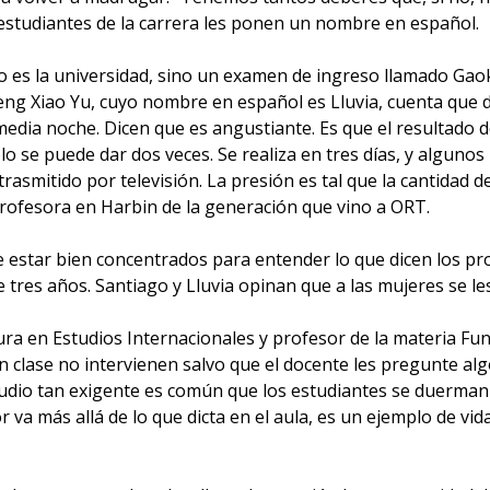
estudiantes de la carrera les ponen un nombre en español.
o es la universidad, sino un examen de ingreso llamado Gaok
ng Xiao Yu, cuyo nombre en español es Lluvia, cuenta que du
edia noche. Dicen que es angustiante. Es que el resultado d
ólo se puede dar dos veces. Se realiza en tres días, y alguno
rasmitido por televisión. La presión es tal que la cantidad d
profesora en Harbin de la generación que vino a ORT.
e estar bien concentrados para entender lo que dicen los pr
tres años. Santiago y Lluvia opinan que a las mujeres se l
ura en Estudios Internacionales y profesor de la materia F
 clase no intervienen salvo que el docente les pregunte algo
tudio tan exigente es común que los estudiantes se duerman
or va más allá de lo que dicta en el aula, es un ejemplo de v