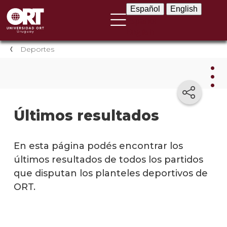
Español
English
Español
English
Deportes
Depo
Últimos resultados
Próxi
parti
En esta página podés encontrar los
y
últimos resultados de todos los partidos
compe
que disputan los planteles deportivos de
Últim
ORT.
resul
Logro