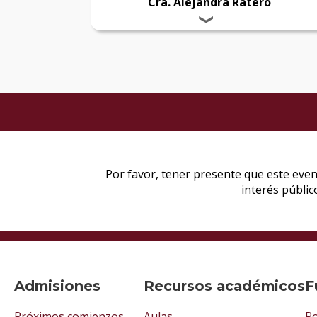
Cra. Alejandra Ratero
Admisiones
Recursos académicos
F
Próximos comienzos
Aulas
Po