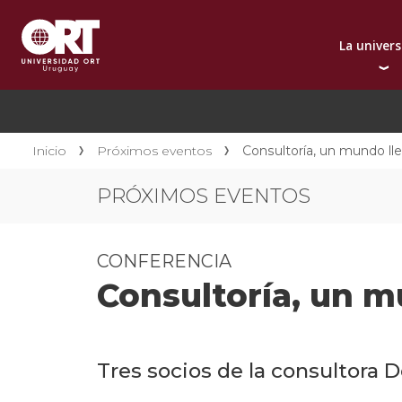
La univer
Presentación instit
A
Por qué elegir ORT
A
Reconocimientos in
C
Inicio
Próximos eventos
Consultoría, un mundo lle
Autoridades
D
PRÓXIMOS EVENTOS
Rectorado
I
Área Internacional
I
Sostenibilidad
I
CONFERENCIA
Contacto
Consultoría, un m
Tres socios de la consultora 