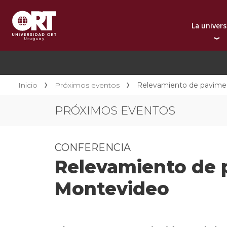
La univer
Presentación instit
A
Por qué elegir ORT
A
Reconocimientos in
C
Inicio
Próximos eventos
Relevamiento de pavimen
Autoridades
D
PRÓXIMOS EVENTOS
Rectorado
I
Área Internacional
I
Sostenibilidad
I
CONFERENCIA
Contacto
Relevamiento de p
Montevideo