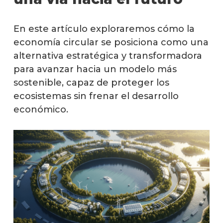
Nove
Educa
En este artículo exploraremos cómo la
e
economía circular se posiciona como una
invest
alternativa estratégica y transformadora
Cons
para avanzar hacia un modelo más
respo
sostenible, capaz de proteger los
ecosistemas sin frenar el desarrollo
Docu
y
económico.
norma
de
sosten
Conta