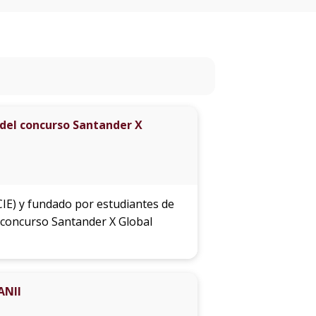
eventos
Eventos
anteriores
Testimonios
del concurso Santander X
La
universidad
en
los
medios
IE) y fundado por estudiantes de
l concurso Santander X Global
Sobresalientes
Blog
ANII
institucional