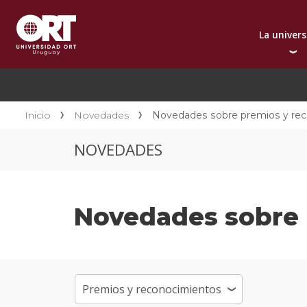
La univer
Presentación instit
A
Por qué elegir ORT
A
Reconocimientos in
C
Inicio
Novedades
Novedades sobre premios y re
Autoridades
D
NOVEDADES
Rectorado
I
Área Internacional
I
Sostenibilidad
I
Novedades sobre 
Contacto