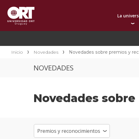
La univer
Presentación instit
A
Por qué elegir ORT
A
Reconocimientos in
C
Inicio
Novedades
Novedades sobre premios y re
Autoridades
D
NOVEDADES
Rectorado
I
Área Internacional
I
Sostenibilidad
I
Novedades sobre 
Contacto