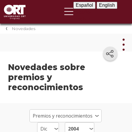
Español
English
Español
English
Novedades
Nov
Novedades sobre
premios y
Nove
instit
reconocimientos
Próxi
event
Event
anter
Testi