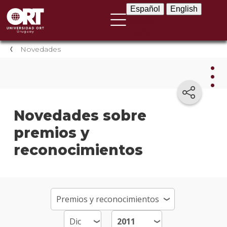
Español
English
Español
English
Novedades
Nov
Novedades sobre
premios y
Nove
instit
reconocimientos
Próxi
event
Event
anter
Testi