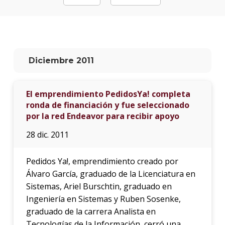
La
unive
en
los
Diciembre 2011
medio
Sobre
El emprendimiento PedidosYa! completa
ronda de financiación y fue seleccionado
Blog
instit
por la red Endeavor para recibir apoyo
28 dic. 2011
Pedidos Ya!, emprendimiento creado por
Álvaro García, graduado de la Licenciatura en
Sistemas, Ariel Burschtin, graduado en
Ingeniería en Sistemas y Ruben Sosenke,
graduado de la carrera Analista en
Tecnologías de la Información, cerró una