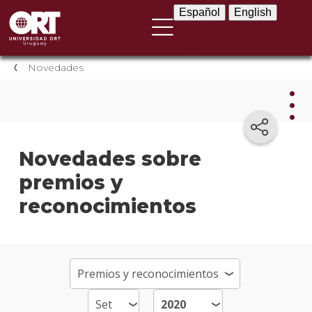
Español
English
Español
English
Novedades
Nov
Novedades sobre
premios y
Nove
instit
reconocimientos
Próxi
event
Event
anter
Testi