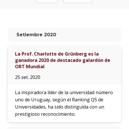
La
unive
en
los
Setiembre 2020
medio
Sobre
La Prof. Charlotte de Grünberg es la
ganadora 2020 de destacado galardón de
Blog
instit
ORT Mundial
25 set. 2020
La inspiradora líder de la universidad número
uno de Uruguay, según el Ranking QS de
Universidades, ha sido distinguida con un
prestigioso reconocimiento.