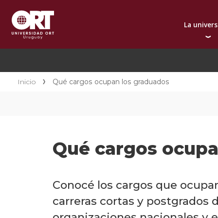
La univer
Presentación instit
A
Por qué elegir ORT
A
Reconocimientos in
C
Inicio
Qué cargos ocupan los graduados
Autoridades
D
Rectorado
I
Área Internacional
I
Sostenibilidad
I
Qué cargos ocupa
Contacto
Conocé los cargos que ocupan 
carreras cortas y postgrados
organizaciones nacionales y e