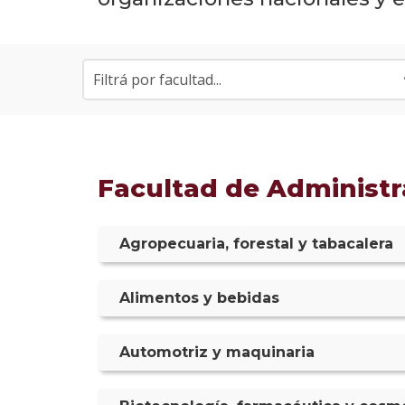
Facultad de Administra
Agropecuaria, forestal y tabacalera
Victoria Daniela Cas
Alimentos y bebidas
Jefa de Recursos Humanos (2
Karin Tenenboim Lau
Automotriz y maquinaria
Arrozur
(Uruguay)
Eklos Open Innovation Manage
Master en Dirección de Re
Javier Barrutia Castr