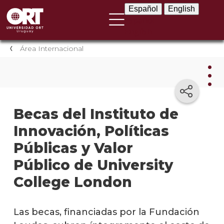
Español
English
Español
English
Área Internacional
Área
Becas del Instituto de
Inte
Innovación, Políticas
Direc
Públicas y Valor
de
Relac
Público de University
Inter
College London
Estud
en el
exteri
Las becas, financiadas por la Fundación