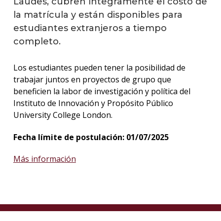
Laudes, cubren íntegramente el costo de
Inter
la matrícula y están disponibles para
estudi
estudiantes extranjeros a tiempo
Acue
completo.
de
coope
Los estudiantes pueden tener la posibilidad de
inter
trabajar juntos en proyectos de grupo que
Estud
beneficien la labor de investigación y política del
en
Instituto de Innovación y Propósito Público
Urug
University College London.
Centr
Fecha límite de postulación: 01/07/2025
de
Idiom
Más información
Prog
Padri
Conta