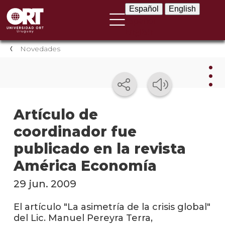
Español
English
Español
English
Novedades
Nov
Artículo de
coordinador fue
Nove
instit
publicado en la revista
Próxi
América Economía
event
29 jun. 2009
Event
anter
El artículo "La asimetría de la crisis global"
del Lic. Manuel Pereyra Terra,
Testi