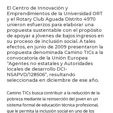
El Centro de Innovación y
La
Emprendimientos de la Universidad ORT
unive
y el Rotary Club Aguada Distrito 4970
en
unieron esfuerzos para elaborar una
los
propuesta sustentable con el propósito
medio
de apoyar a jóvenes de bajos ingresos en
su proceso de inclusión social. A tales
Sobre
efectos, en junio de 2009 presentaron la
propuesta denominada Camino TICs a la
Blog
convocatoria de la Unión Europea
instit
“Agentes no estatales y Autoridades
locales de desarrollo DCI-
NSAPVD/128506”, resultando
seleccionada en diciembre de ese año.
Camino TICs busca contribuir a la reducción de la
pobreza mediante la reinserción del joven en un
sistema formal de educación técnica profesional,
que le permita la inclusión social en uno de los