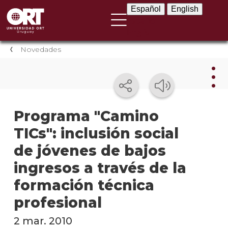
Español
English
Español
English
Novedades
Nov
Programa "Camino
TICs": inclusión social
Nove
instit
de jóvenes de bajos
Próxi
ingresos a través de la
event
formación técnica
Event
profesional
anter
2 mar. 2010
Testi