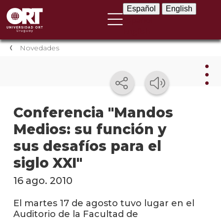
Español
English
Español
English
Novedades
Nov
Conferencia "Mandos
Medios: su función y
Nove
instit
sus desafíos para el
Próxi
siglo XXI"
event
16 ago. 2010
Event
anter
El martes 17 de agosto tuvo lugar en el
Auditorio de la Facultad de
Testi