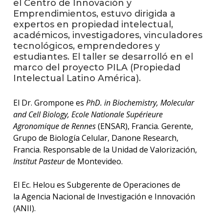
el Centro de Innovación y
Emprendimientos, estuvo dirigida a
La
expertos en propiedad intelectual,
unive
académicos, investigadores, vinculadores
en
tecnológicos, emprendedores y
los
estudiantes. El taller se desarrolló en el
medio
marco del proyecto PILA (Propiedad
Intelectual Latino América).
Sobre
El Dr. Grompone es
PhD. in Biochemistry, Molecular
Blog
instit
and Cell Biology, Ecole Nationale Supérieure
Agronomique de Rennes
(ENSAR), Francia. Gerente,
Grupo de Biología Celular, Danone Research,
Francia. Responsable de la Unidad de Valorización,
Institut Pasteur
de Montevideo.
El Ec. Helou es Subgerente de Operaciones de
la Agencia Nacional de Investigación e Innovación
(ANII).