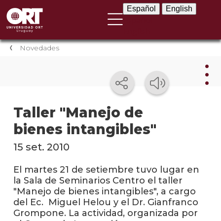
Español
English
Español
English
Novedades
Nov
Taller "Manejo de
bienes intangibles"
Nove
instit
15 set. 2010
Próxi
event
El martes 21 de setiembre tuvo lugar en
la Sala de Seminarios Centro el taller
Event
"Manejo de bienes intangibles", a cargo
anter
del Ec. Miguel Helou y el Dr. Gianfranco
Grompone. La actividad, organizada por
Testi