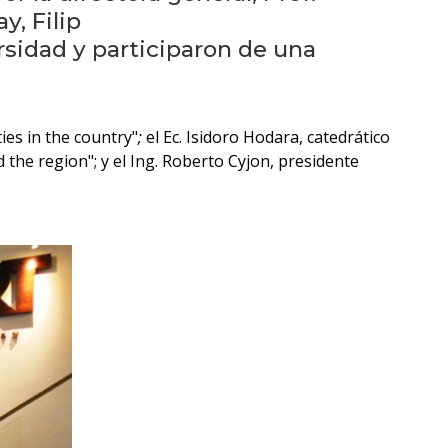
eventos
y, Filip
ersidad y participaron de una
Eventos
anteriores
Testimonios
ies in the country"
;
el Ec. Isidoro Hodara, catedrático
the region"; y el Ing. Roberto Cyjon, presidente
La
universidad
en
los
medios
Sobresalientes
Blog
institucional