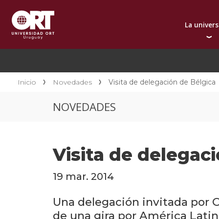
La univer
Presentación instit
A
Por qué elegir ORT
A
Reconocimientos in
C
Inicio
Novedades
Visita de delegación de Bélgica
Autoridades
D
NOVEDADES
Rectorado
I
Área Internacional
I
Sostenibilidad
I
Visita de delegac
Contacto
19 mar. 2014
Una delegación invitada por O
de una gira por América Latina