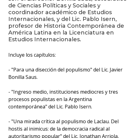
de Ciencias Políticas y Sociales y
coordinador académico de Estudios
La
Internacionales, y del Lic. Pablo Isern,
unive
profesor de Historia Contemporánea de
en
los
América Latina en la Licenciatura en
medio
Estudios Internacionales.
Sobre
Incluye los capítulos:
Blog
- "Para una disección del populismo" del Lic. Javier
instit
Bonilla Saus.
- "Ingreso medio, instituciones mediocres y tres
procesos populistas en la Argentina
contemporánea" del Lic. Pablo Isern.
- "Una mirada crítica al populismo de Laclau. Del
hostis al inimicus: de la democracia radical al
autoritarismo popular" del Lic. Jonathan Arriola,