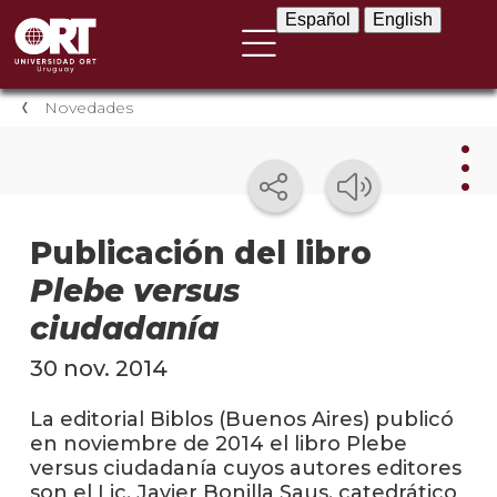
Español
English
Español
English
Novedades
Nov
Publicación del libro
Plebe versus
Nove
instit
ciudadanía
Próxi
30 nov. 2014
event
La editorial Biblos (Buenos Aires) publicó
Event
en noviembre de 2014 el libro Plebe
anter
versus ciudadanía cuyos autores editores
son el Lic. Javier Bonilla Saus, catedrático
Testi