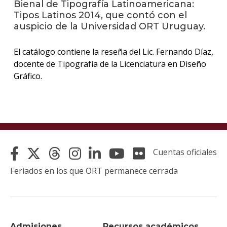
Bienal de Tipografía Latinoamericana:
Tipos Latinos 2014, que contó con el
La
auspicio de la Universidad ORT Uruguay.
unive
en
El catálogo contiene la reseña del Lic. Fernando Díaz,
los
medio
docente de Tipografía de la Licenciatura en Diseño
Gráfico.
Sobre
Blog
instit
Cuentas oficiales
Feriados en los que ORT permanece cerrada
Admisiones
Recursos académicos