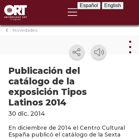
Español
English
Español
English
Novedades
Nov
Publicación del
catálogo de la
Nove
instit
exposición Tipos
Próxi
Latinos 2014
event
30 dic. 2014
Event
anter
En diciembre de 2014 el Centro Cultural
España publicó el catálogo de la Sexta
Testi