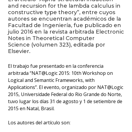
and recursion for the lambda calculus in
constructive type theory”, entre cuyos
La
autores se encuentran académicos de la
unive
en
Facultad de Ingeniería, fue publicado en
los
julio 2016 en la revista arbitrada Electronic
medio
Notes in Theoretical Computer
Science (volumen 323), editada por
Sobre
Elsevier.
Blog
El trabajo fue presentado en la conferencia
instit
arbitrada “NAT@Logic 2015: 10th Workshop on
Logical and Semantic Frameworks, with
Applications”. El evento, organizado por NAT@Logic
2015, Universidade Federal do Rio Grande do Norte,
tuvo lugar los días 31 de agosto y 1 de setiembre de
2015 en Natal, Brasil.
Los autores del artículo son: