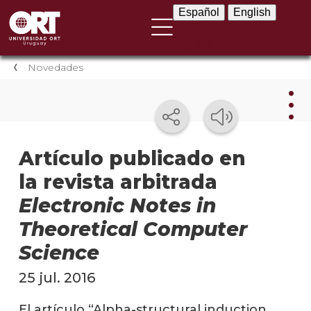
Español
English
Español
English
Novedades
Nov
Artículo publicado en
la revista arbitrada
Nove
instit
Electronic Notes in
Próxi
Theoretical Computer
event
Science
Event
25 jul. 2016
anter
El artículo “Alpha-structural induction
Testi