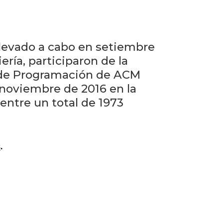
eventos
Eventos
anteriores
levado a cabo en setiembre
ería, participaron de la
Testimonios
 de Programación de ACM
 noviembre de 2016 en la
La
entre un total de 1973
universidad
en
los
medios
s
.
Sobresalientes
Blog
institucional