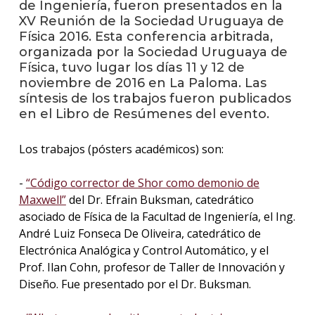
de Ingeniería, fueron presentados en la
XV Reunión de la Sociedad Uruguaya de
La
Física 2016. Esta conferencia arbitrada,
unive
organizada por la Sociedad Uruguaya de
en
Física, tuvo lugar los días 11 y 12 de
los
noviembre de 2016 en La Paloma. Las
medio
síntesis de los trabajos fueron publicados
en el Libro de Resúmenes del evento.
Sobre
Blog
Los trabajos (pósters académicos) son:
instit
-
“Código corrector de Shor como demonio de
Maxwell”
del Dr. Efrain Buksman, catedrático
asociado de Física de la Facultad de Ingeniería, el Ing.
André Luiz Fonseca De Oliveira, catedrático de
Electrónica Analógica y Control Automático, y el
Prof. Ilan Cohn, profesor de Taller de Innovación y
Diseño. Fue presentado por el Dr. Buksman.