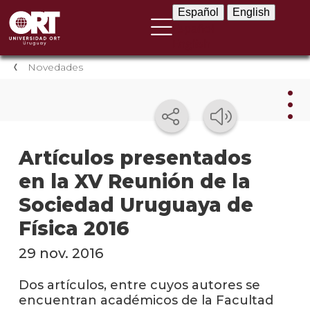
Español
English
Español
English
Novedades
Nov
Artículos presentados
en la XV Reunión de la
Nove
instit
Sociedad Uruguaya de
Próxi
Física 2016
event
29 nov. 2016
Event
anter
Dos artículos, entre cuyos autores se
encuentran académicos de la Facultad
Testi