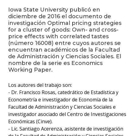
Iowa State University publicó en
La
diciembre de 2016 el documento de
unive
investigación Optimal pricing strategies
en
for a cluster of goods: Own- and cross-
los
price effects with correlated tastes
medio
(número 16008) entre cuyos autores se
encuentran académicos de la Facultad
Sobre
de Administración y Ciencias Sociales. El
nombre de la serie es Economics
Blog
Working Paper.
instit
Los autores del trabajo son:
- Dr. Francisco Rosas, catedrático de Estadística y
Econometría e investigador de Economía de la
Facultad de Administración y Ciencias Sociales e
investigador asociado del Centro de Investigaciones
Económicas (Cinve).
- Lic. Santiago Acerenza, asistente de investigación
de la Facultad de Administración y Ciencias Sociales.