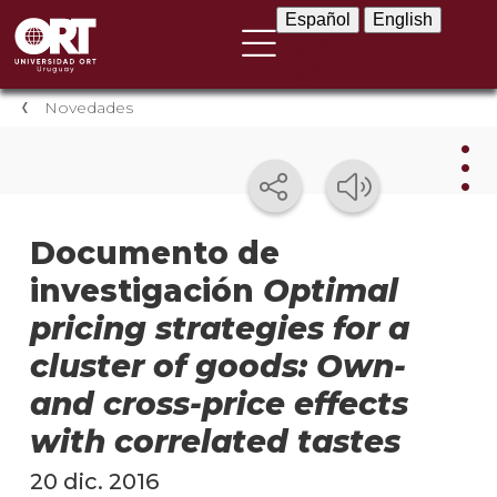
Español
English
Español
English
Novedades
Nov
Documento de
investigación
Optimal
Nove
instit
pricing strategies for a
Próxi
cluster of goods: Own-
event
and cross-price effects
Event
with correlated tastes
anter
20 dic. 2016
Testi